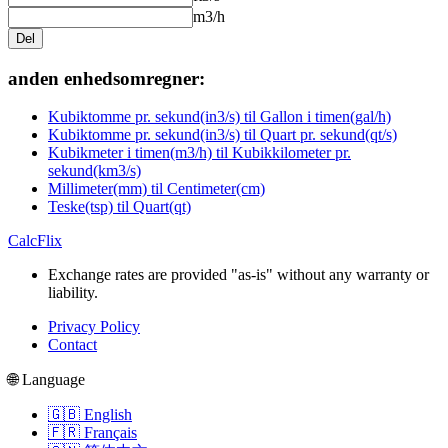
m3/h
Del
anden enhedsomregner:
Kubiktomme pr. sekund(in3/s) til Gallon i timen(gal/h)
Kubiktomme pr. sekund(in3/s) til Quart pr. sekund(qt/s)
Kubikmeter i timen(m3/h) til Kubikkilometer pr.
sekund(km3/s)
Millimeter(mm) til Centimeter(cm)
Teske(tsp) til Quart(qt)
CalcFlix
Exchange rates are provided "as-is" without any warranty or
liability.
Privacy Policy
Contact
🌐 Language
🇬🇧 English
🇫🇷 Français