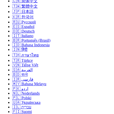
🇨🇳 简体中文
🇹🇼 繁體中文
🇯🇵 日本語
🇰🇷 한국어
🇷🇺 Русский
🇪🇸 Español
🇩🇪 Deutsch
🇮🇹 Italiano
🇧🇷 Português (Brasil)
🇮🇩 Bahasa Indonesia
🇮🇳 हिंदी
🇹🇭 ภาษาไทย
🇹🇷 Türkçe
🇻🇳 Tiếng Việt
🇸🇦 العربية
🇧🇩 বাংলা
🇮🇷 فارسی
🇲🇾 Bahasa Melayu
🇵🇰 اردو
🇳🇱 Nederlands
🇵🇱 Polski
🇺🇦 Українська
🇮🇱 עברית
🇫🇮 Suomi