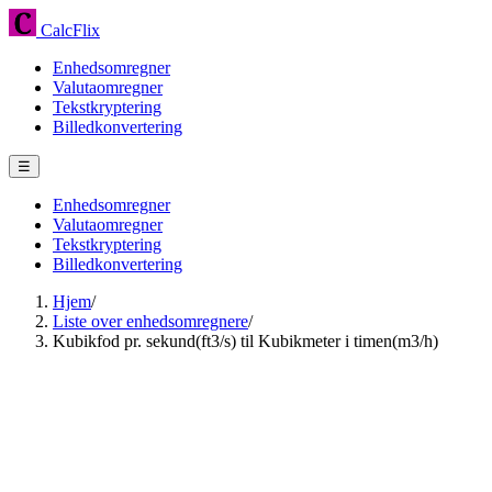
CalcFlix
Enhedsomregner
Valutaomregner
Tekstkryptering
Billedkonvertering
☰
Enhedsomregner
Valutaomregner
Tekstkryptering
Billedkonvertering
Hjem
/
Liste over enhedsomregnere
/
Kubikfod pr. sekund(ft3/s) til Kubikmeter i timen(m3/h)