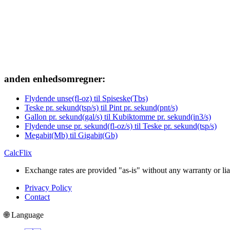
anden enhedsomregner:
Flydende unse(fl-oz) til Spiseske(Tbs)
Teske pr. sekund(tsp/s) til Pint pr. sekund(pnt/s)
Gallon pr. sekund(gal/s) til Kubiktomme pr. sekund(in3/s)
Flydende unse pr. sekund(fl-oz/s) til Teske pr. sekund(tsp/s)
Megabit(Mb) til Gigabit(Gb)
CalcFlix
Exchange rates are provided "as-is" without any warranty or liab
Privacy Policy
Contact
🌐 Language