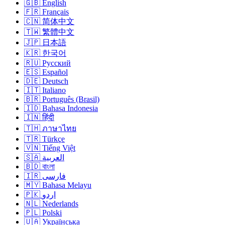
🇬🇧 English
🇫🇷 Français
🇨🇳 简体中文
🇹🇼 繁體中文
🇯🇵 日本語
🇰🇷 한국어
🇷🇺 Русский
🇪🇸 Español
🇩🇪 Deutsch
🇮🇹 Italiano
🇧🇷 Português (Brasil)
🇮🇩 Bahasa Indonesia
🇮🇳 हिंदी
🇹🇭 ภาษาไทย
🇹🇷 Türkçe
🇻🇳 Tiếng Việt
🇸🇦 العربية
🇧🇩 বাংলা
🇮🇷 فارسی
🇲🇾 Bahasa Melayu
🇵🇰 اردو
🇳🇱 Nederlands
🇵🇱 Polski
🇺🇦 Українська