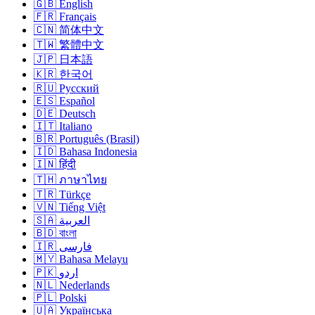
🇬🇧 English
🇫🇷 Français
🇨🇳 简体中文
🇹🇼 繁體中文
🇯🇵 日本語
🇰🇷 한국어
🇷🇺 Русский
🇪🇸 Español
🇩🇪 Deutsch
🇮🇹 Italiano
🇧🇷 Português (Brasil)
🇮🇩 Bahasa Indonesia
🇮🇳 हिंदी
🇹🇭 ภาษาไทย
🇹🇷 Türkçe
🇻🇳 Tiếng Việt
🇸🇦 العربية
🇧🇩 বাংলা
🇮🇷 فارسی
🇲🇾 Bahasa Melayu
🇵🇰 اردو
🇳🇱 Nederlands
🇵🇱 Polski
🇺🇦 Українська