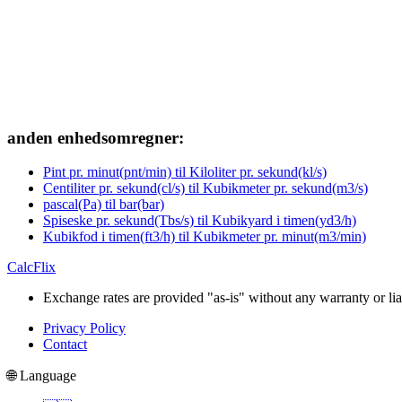
anden enhedsomregner:
Pint pr. minut(pnt/min) til Kiloliter pr. sekund(kl/s)
Centiliter pr. sekund(cl/s) til Kubikmeter pr. sekund(m3/s)
pascal(Pa) til bar(bar)
Spiseske pr. sekund(Tbs/s) til Kubikyard i timen(yd3/h)
Kubikfod i timen(ft3/h) til Kubikmeter pr. minut(m3/min)
CalcFlix
Exchange rates are provided "as-is" without any warranty or liab
Privacy Policy
Contact
🌐 Language