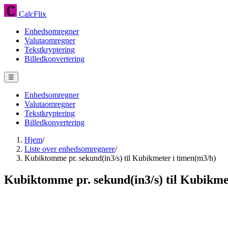
CalcFlix
Enhedsomregner
Valutaomregner
Tekstkryptering
Billedkonvertering
☰
Enhedsomregner
Valutaomregner
Tekstkryptering
Billedkonvertering
Hjem
/
Liste over enhedsomregnere
/
Kubiktomme pr. sekund(in3/s) til Kubikmeter i timen(m3/h)
Kubiktomme pr. sekund(in3/s) til Kubikme