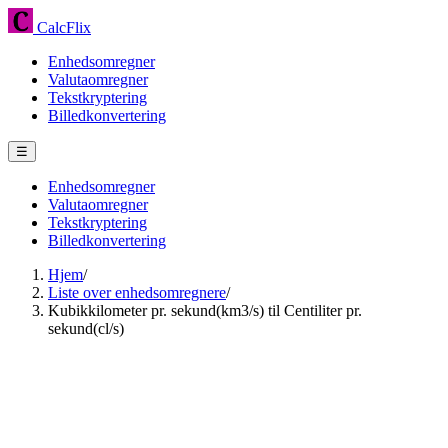
CalcFlix
Enhedsomregner
Valutaomregner
Tekstkryptering
Billedkonvertering
☰
Enhedsomregner
Valutaomregner
Tekstkryptering
Billedkonvertering
Hjem
/
Liste over enhedsomregnere
/
Kubikkilometer pr. sekund(km3/s) til Centiliter pr.
sekund(cl/s)