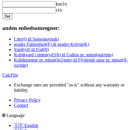
km3/s
cl/s
Del
anden enhedsomregner:
Liter(l) til Spiseske(msk)
grader Fahrenheit(F) til grader Kelvin(K)
Yard(yd) til Fod(ft)
Kubikyard i timen(yd3/h) til Gallon pr. minut(gal/min)
Kubiktomme pr. minut(in3/min) til Flydende unse pr. minut(fl-
oz/min)
CalcFlix
Exchange rates are provided "as-is" without any warranty or
liability.
Privacy Policy
Contact
🌐 Language
🇬🇧 English