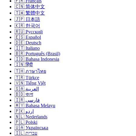
🇫🇷 Français
🇨🇳 简体中文
🇹🇼 繁體中文
🇯🇵 日本語
🇰🇷 한국어
🇷🇺 Русский
🇪🇸 Español
🇩🇪 Deutsch
🇮🇹 Italiano
🇧🇷 Português (Brasil)
🇮🇩 Bahasa Indonesia
🇮🇳 हिंदी
🇹🇭 ภาษาไทย
🇹🇷 Türkçe
🇻🇳 Tiếng Việt
🇸🇦 العربية
🇧🇩 বাংলা
🇮🇷 فارسی
🇲🇾 Bahasa Melayu
🇵🇰 اردو
🇳🇱 Nederlands
🇵🇱 Polski
🇺🇦 Українська
🇮🇱 עברית