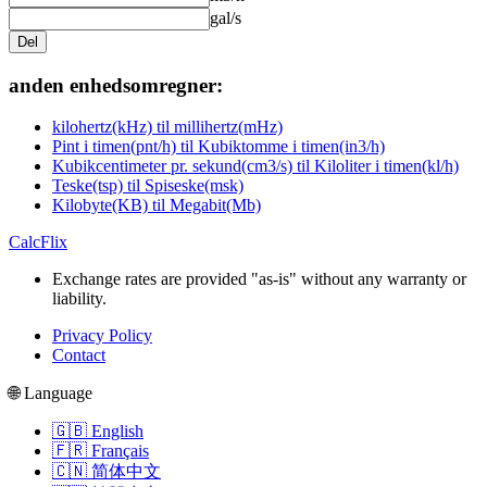
gal/s
Del
anden enhedsomregner:
kilohertz(kHz) til millihertz(mHz)
Pint i timen(pnt/h) til Kubiktomme i timen(in3/h)
Kubikcentimeter pr. sekund(cm3/s) til Kiloliter i timen(kl/h)
Teske(tsp) til Spiseske(msk)
Kilobyte(KB) til Megabit(Mb)
CalcFlix
Exchange rates are provided "as-is" without any warranty or
liability.
Privacy Policy
Contact
🌐 Language
🇬🇧 English
🇫🇷 Français
🇨🇳 简体中文