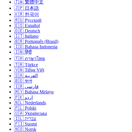
🇹🇼 繁體中文
🇯🇵 日本語
🇰🇷 한국어
🇷🇺 Русский
🇪🇸 Español
🇩🇪 Deutsch
🇮🇹 Italiano
🇧🇷 Português (Brasil)
🇮🇩 Bahasa Indonesia
🇮🇳 हिंदी
🇹🇭 ภาษาไทย
🇹🇷 Türkçe
🇻🇳 Tiếng Việt
🇸🇦 العربية
🇧🇩 বাংলা
🇮🇷 فارسی
🇲🇾 Bahasa Melayu
🇵🇰 اردو
🇳🇱 Nederlands
🇵🇱 Polski
🇺🇦 Українська
🇮🇱 עברית
🇫🇮 Suomi
🇳🇴 Norsk