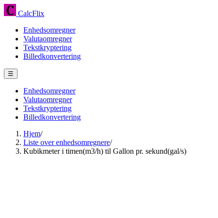
CalcFlix
Enhedsomregner
Valutaomregner
Tekstkryptering
Billedkonvertering
☰
Enhedsomregner
Valutaomregner
Tekstkryptering
Billedkonvertering
Hjem
/
Liste over enhedsomregnere
/
Kubikmeter i timen(m3/h) til Gallon pr. sekund(gal/s)