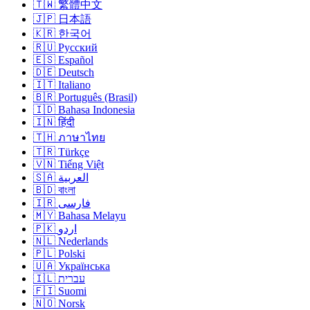
🇹🇼 繁體中文
🇯🇵 日本語
🇰🇷 한국어
🇷🇺 Русский
🇪🇸 Español
🇩🇪 Deutsch
🇮🇹 Italiano
🇧🇷 Português (Brasil)
🇮🇩 Bahasa Indonesia
🇮🇳 हिंदी
🇹🇭 ภาษาไทย
🇹🇷 Türkçe
🇻🇳 Tiếng Việt
🇸🇦 العربية
🇧🇩 বাংলা
🇮🇷 فارسی
🇲🇾 Bahasa Melayu
🇵🇰 اردو
🇳🇱 Nederlands
🇵🇱 Polski
🇺🇦 Українська
🇮🇱 עברית
🇫🇮 Suomi
🇳🇴 Norsk