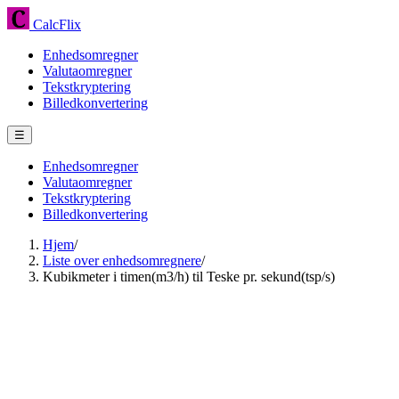
CalcFlix
Enhedsomregner
Valutaomregner
Tekstkryptering
Billedkonvertering
☰
Enhedsomregner
Valutaomregner
Tekstkryptering
Billedkonvertering
Hjem
/
Liste over enhedsomregnere
/
Kubikmeter i timen(m3/h) til Teske pr. sekund(tsp/s)