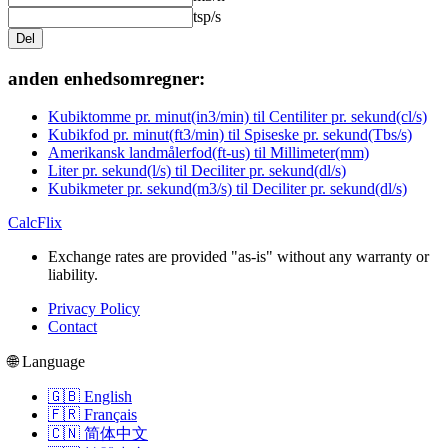
tsp/s
Del
anden enhedsomregner:
Kubiktomme pr. minut(in3/min) til Centiliter pr. sekund(cl/s)
Kubikfod pr. minut(ft3/min) til Spiseske pr. sekund(Tbs/s)
Amerikansk landmålerfod(ft-us) til Millimeter(mm)
Liter pr. sekund(l/s) til Deciliter pr. sekund(dl/s)
Kubikmeter pr. sekund(m3/s) til Deciliter pr. sekund(dl/s)
CalcFlix
Exchange rates are provided "as-is" without any warranty or
liability.
Privacy Policy
Contact
🌐 Language
🇬🇧 English
🇫🇷 Français
🇨🇳 简体中文