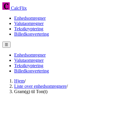
CalcFlix
Enhedsomregner
Valutaomregner
Tekstkryptering
Billedkonvertering
☰
Enhedsomregner
Valutaomregner
Tekstkryptering
Billedkonvertering
Hjem
/
Liste over enhedsomregnere
/
Gram(g) til Ton(t)