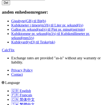
Del
anden enhedsomregner:
Gigabyte(GB) til Bit(b)
Kubikmeter i timen(m3/h) til Liter pr. sekund(l/s)
Gallon pr. sekund(gal/s) til Pint pr. minut(pnt/min)
Kubiktomme pr. sekund(in3/s) til Kubikmillimeter pr.
sekund(mm3/s)
Kubikyard(yd3) til Teske(tsk)
CalcFlix
Exchange rates are provided "as-is" without any warranty or
liability.
Privacy Policy
Contact
🌐 Language
🇬🇧 English
🇫🇷 Français
🇨🇳 简体中文
🇹🇼 繁體中文