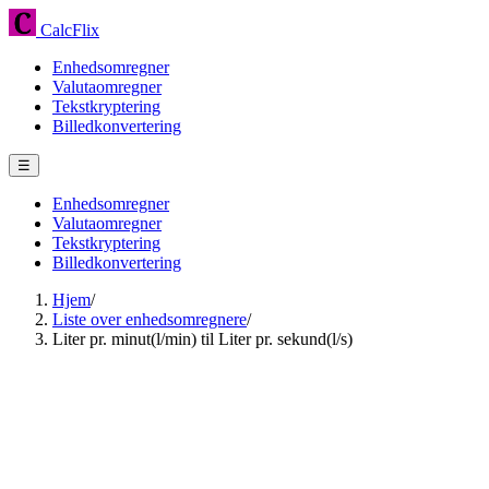
CalcFlix
Enhedsomregner
Valutaomregner
Tekstkryptering
Billedkonvertering
☰
Enhedsomregner
Valutaomregner
Tekstkryptering
Billedkonvertering
Hjem
/
Liste over enhedsomregnere
/
Liter pr. minut(l/min) til Liter pr. sekund(l/s)