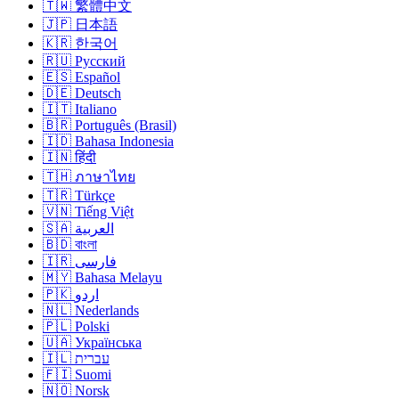
🇹🇼 繁體中文
🇯🇵 日本語
🇰🇷 한국어
🇷🇺 Русский
🇪🇸 Español
🇩🇪 Deutsch
🇮🇹 Italiano
🇧🇷 Português (Brasil)
🇮🇩 Bahasa Indonesia
🇮🇳 हिंदी
🇹🇭 ภาษาไทย
🇹🇷 Türkçe
🇻🇳 Tiếng Việt
🇸🇦 العربية
🇧🇩 বাংলা
🇮🇷 فارسی
🇲🇾 Bahasa Melayu
🇵🇰 اردو
🇳🇱 Nederlands
🇵🇱 Polski
🇺🇦 Українська
🇮🇱 עברית
🇫🇮 Suomi
🇳🇴 Norsk