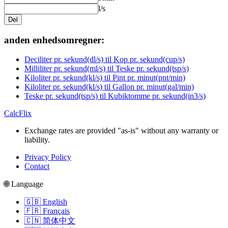
l/s
Del
anden enhedsomregner:
Deciliter pr. sekund(dl/s) til Kop pr. sekund(cup/s)
Milliliter pr. sekund(ml/s) til Teske pr. sekund(tsp/s)
Kiloliter pr. sekund(kl/s) til Pint pr. minut(pnt/min)
Kiloliter pr. sekund(kl/s) til Gallon pr. minut(gal/min)
Teske pr. sekund(tsp/s) til Kubiktomme pr. sekund(in3/s)
CalcFlix
Exchange rates are provided "as-is" without any warranty or
liability.
Privacy Policy
Contact
🌐 Language
🇬🇧 English
🇫🇷 Français
🇨🇳 简体中文