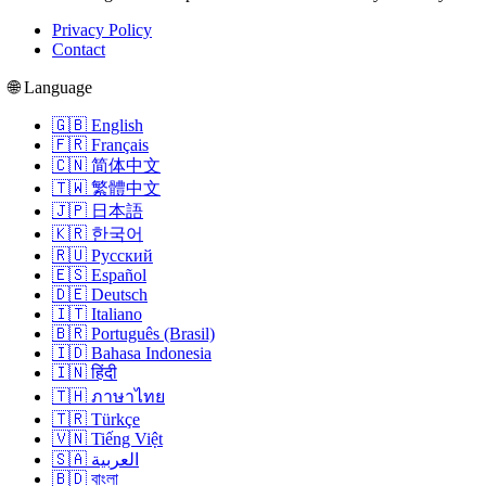
Privacy Policy
Contact
🌐 Language
🇬🇧 English
🇫🇷 Français
🇨🇳 简体中文
🇹🇼 繁體中文
🇯🇵 日本語
🇰🇷 한국어
🇷🇺 Русский
🇪🇸 Español
🇩🇪 Deutsch
🇮🇹 Italiano
🇧🇷 Português (Brasil)
🇮🇩 Bahasa Indonesia
🇮🇳 हिंदी
🇹🇭 ภาษาไทย
🇹🇷 Türkçe
🇻🇳 Tiếng Việt
🇸🇦 العربية
🇧🇩 বাংলা