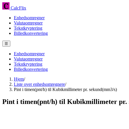
CalcFlix
Enhedsomregner
Valutaomregner
Tekstkryptering
Billedkonvertering
☰
Enhedsomregner
Valutaomregner
Tekstkryptering
Billedkonvertering
Hjem
/
Liste over enhedsomregnere
/
Pint i timen(pnt/h) til Kubikmillimeter pr. sekund(mm3/s)
Pint i timen(pnt/h) til Kubikmillimeter pr