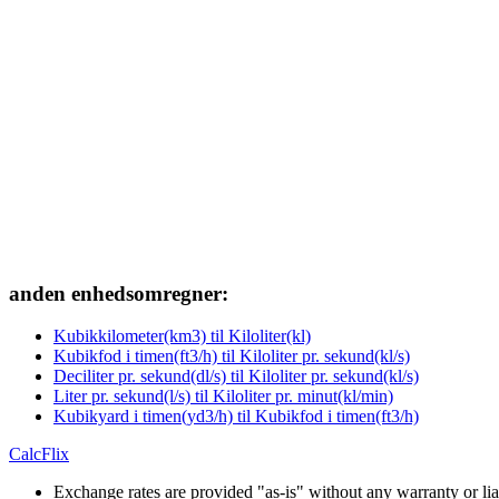
anden enhedsomregner:
Kubikkilometer(km3) til Kiloliter(kl)
Kubikfod i timen(ft3/h) til Kiloliter pr. sekund(kl/s)
Deciliter pr. sekund(dl/s) til Kiloliter pr. sekund(kl/s)
Liter pr. sekund(l/s) til Kiloliter pr. minut(kl/min)
Kubikyard i timen(yd3/h) til Kubikfod i timen(ft3/h)
CalcFlix
Exchange rates are provided "as-is" without any warranty or liab