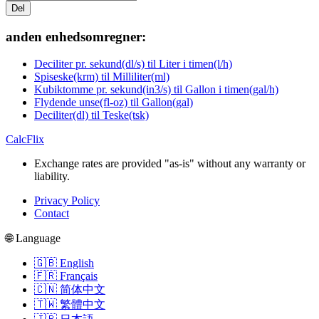
Del
anden enhedsomregner:
Deciliter pr. sekund(dl/s) til Liter i timen(l/h)
Spiseske(krm) til Milliliter(ml)
Kubiktomme pr. sekund(in3/s) til Gallon i timen(gal/h)
Flydende unse(fl-oz) til Gallon(gal)
Deciliter(dl) til Teske(tsk)
CalcFlix
Exchange rates are provided "as-is" without any warranty or
liability.
Privacy Policy
Contact
🌐 Language
🇬🇧 English
🇫🇷 Français
🇨🇳 简体中文
🇹🇼 繁體中文