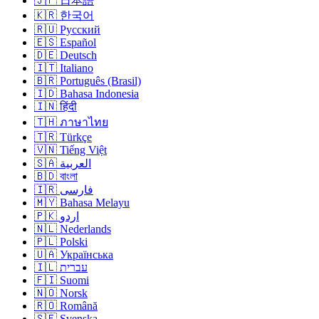
🇯🇵 日本語
🇰🇷 한국어
🇷🇺 Русский
🇪🇸 Español
🇩🇪 Deutsch
🇮🇹 Italiano
🇧🇷 Português (Brasil)
🇮🇩 Bahasa Indonesia
🇮🇳 हिंदी
🇹🇭 ภาษาไทย
🇹🇷 Türkçe
🇻🇳 Tiếng Việt
🇸🇦 العربية
🇧🇩 বাংলা
🇮🇷 فارسی
🇲🇾 Bahasa Melayu
🇵🇰 اردو
🇳🇱 Nederlands
🇵🇱 Polski
🇺🇦 Українська
🇮🇱 עברית
🇫🇮 Suomi
🇳🇴 Norsk
🇷🇴 Română
🇸🇪 Svenska