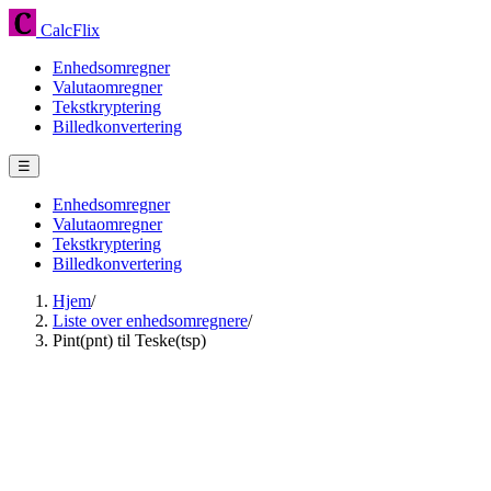
CalcFlix
Enhedsomregner
Valutaomregner
Tekstkryptering
Billedkonvertering
☰
Enhedsomregner
Valutaomregner
Tekstkryptering
Billedkonvertering
Hjem
/
Liste over enhedsomregnere
/
Pint(pnt) til Teske(tsp)