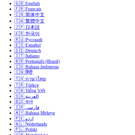
🇬🇧 English
🇫🇷 Français
🇨🇳 简体中文
🇹🇼 繁體中文
🇯🇵 日本語
🇰🇷 한국어
🇷🇺 Русский
🇪🇸 Español
🇩🇪 Deutsch
🇮🇹 Italiano
🇧🇷 Português (Brasil)
🇮🇩 Bahasa Indonesia
🇮🇳 हिंदी
🇹🇭 ภาษาไทย
🇹🇷 Türkçe
🇻🇳 Tiếng Việt
🇸🇦 العربية
🇧🇩 বাংলা
🇮🇷 فارسی
🇲🇾 Bahasa Melayu
🇵🇰 اردو
🇳🇱 Nederlands
🇵🇱 Polski
🇺🇦 Українська