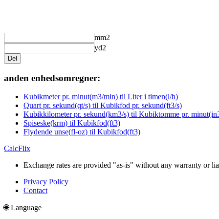
mm2
yd2
Del
anden enhedsomregner:
Kubikmeter pr. minut(m3/min) til Liter i timen(l/h)
Quart pr. sekund(qt/s) til Kubikfod pr. sekund(ft3/s)
Kubikkilometer pr. sekund(km3/s) til Kubiktomme pr. minut(in
Spiseske(krm) til Kubikfod(ft3)
Flydende unse(fl-oz) til Kubikfod(ft3)
CalcFlix
Exchange rates are provided "as-is" without any warranty or liab
Privacy Policy
Contact
🌐 Language