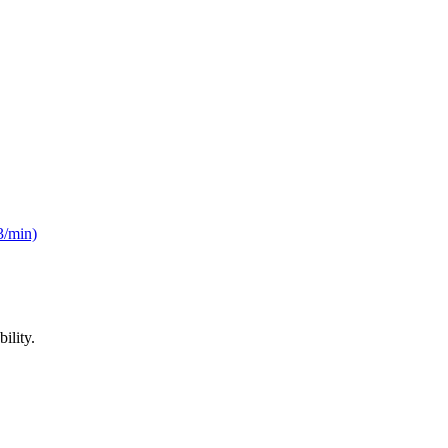
3/min)
ility.