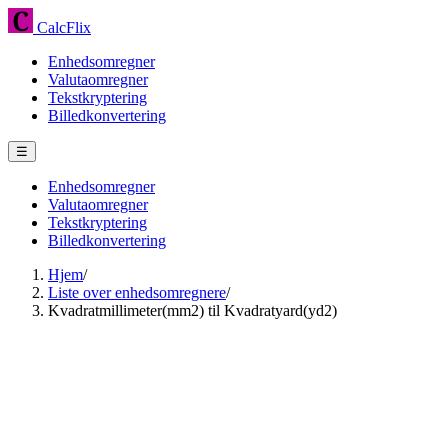
CalcFlix
Enhedsomregner
Valutaomregner
Tekstkryptering
Billedkonvertering
☰
Enhedsomregner
Valutaomregner
Tekstkryptering
Billedkonvertering
Hjem
/
Liste over enhedsomregnere
/
Kvadratmillimeter(mm2) til Kvadratyard(yd2)