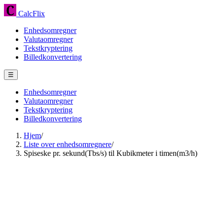
CalcFlix
Enhedsomregner
Valutaomregner
Tekstkryptering
Billedkonvertering
☰
Enhedsomregner
Valutaomregner
Tekstkryptering
Billedkonvertering
Hjem
/
Liste over enhedsomregnere
/
Spiseske pr. sekund(Tbs/s) til Kubikmeter i timen(m3/h)