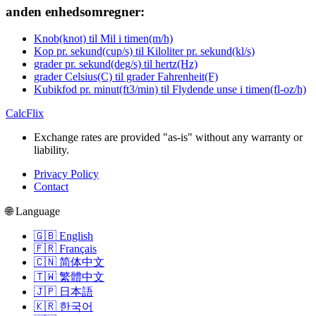
anden enhedsomregner:
Knob(knot) til Mil i timen(m/h)
Kop pr. sekund(cup/s) til Kiloliter pr. sekund(kl/s)
grader pr. sekund(deg/s) til hertz(Hz)
grader Celsius(C) til grader Fahrenheit(F)
Kubikfod pr. minut(ft3/min) til Flydende unse i timen(fl-oz/h)
CalcFlix
Exchange rates are provided "as-is" without any warranty or
liability.
Privacy Policy
Contact
🌐 Language
🇬🇧 English
🇫🇷 Français
🇨🇳 简体中文
🇹🇼 繁體中文
🇯🇵 日本語
🇰🇷 한국어