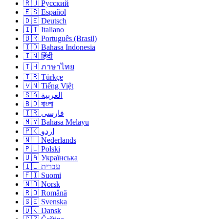
🇷🇺 Русский
🇪🇸 Español
🇩🇪 Deutsch
🇮🇹 Italiano
🇧🇷 Português (Brasil)
🇮🇩 Bahasa Indonesia
🇮🇳 हिंदी
🇹🇭 ภาษาไทย
🇹🇷 Türkçe
🇻🇳 Tiếng Việt
🇸🇦 العربية
🇧🇩 বাংলা
🇮🇷 فارسی
🇲🇾 Bahasa Melayu
🇵🇰 اردو
🇳🇱 Nederlands
🇵🇱 Polski
🇺🇦 Українська
🇮🇱 עברית
🇫🇮 Suomi
🇳🇴 Norsk
🇷🇴 Română
🇸🇪 Svenska
🇩🇰 Dansk