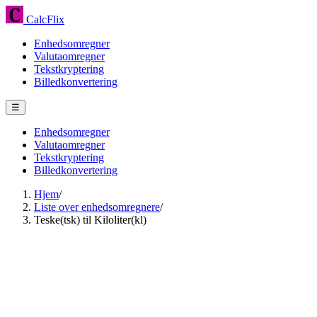
CalcFlix
Enhedsomregner
Valutaomregner
Tekstkryptering
Billedkonvertering
☰
Enhedsomregner
Valutaomregner
Tekstkryptering
Billedkonvertering
Hjem
/
Liste over enhedsomregnere
/
Teske(tsk) til Kiloliter(kl)