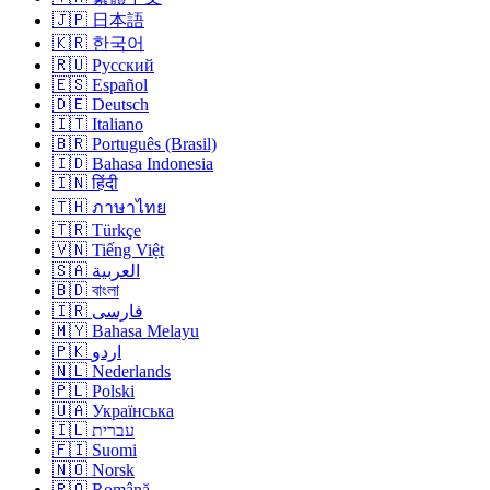
🇯🇵 日本語
🇰🇷 한국어
🇷🇺 Русский
🇪🇸 Español
🇩🇪 Deutsch
🇮🇹 Italiano
🇧🇷 Português (Brasil)
🇮🇩 Bahasa Indonesia
🇮🇳 हिंदी
🇹🇭 ภาษาไทย
🇹🇷 Türkçe
🇻🇳 Tiếng Việt
🇸🇦 العربية
🇧🇩 বাংলা
🇮🇷 فارسی
🇲🇾 Bahasa Melayu
🇵🇰 اردو
🇳🇱 Nederlands
🇵🇱 Polski
🇺🇦 Українська
🇮🇱 עברית
🇫🇮 Suomi
🇳🇴 Norsk
🇷🇴 Română