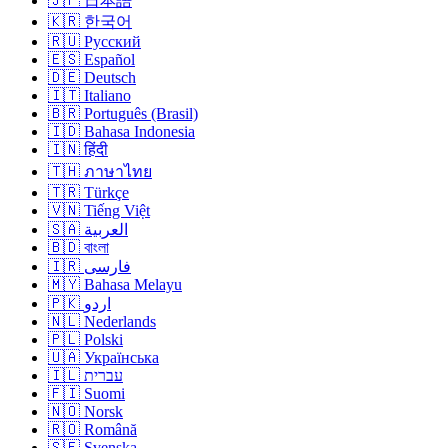
🇯🇵 日本語
🇰🇷 한국어
🇷🇺 Русский
🇪🇸 Español
🇩🇪 Deutsch
🇮🇹 Italiano
🇧🇷 Português (Brasil)
🇮🇩 Bahasa Indonesia
🇮🇳 हिंदी
🇹🇭 ภาษาไทย
🇹🇷 Türkçe
🇻🇳 Tiếng Việt
🇸🇦 العربية
🇧🇩 বাংলা
🇮🇷 فارسی
🇲🇾 Bahasa Melayu
🇵🇰 اردو
🇳🇱 Nederlands
🇵🇱 Polski
🇺🇦 Українська
🇮🇱 עברית
🇫🇮 Suomi
🇳🇴 Norsk
🇷🇴 Română
🇸🇪 Svenska