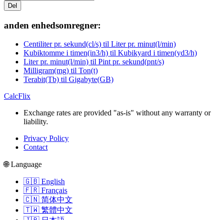
Del
anden enhedsomregner:
Centiliter pr. sekund(cl/s) til Liter pr. minut(l/min)
Kubiktomme i timen(in3/h) til Kubikyard i timen(yd3/h)
Liter pr. minut(l/min) til Pint pr. sekund(pnt/s)
Milligram(mg) til Ton(t)
Terabit(Tb) til Gigabyte(GB)
CalcFlix
Exchange rates are provided "as-is" without any warranty or
liability.
Privacy Policy
Contact
🌐 Language
🇬🇧 English
🇫🇷 Français
🇨🇳 简体中文
🇹🇼 繁體中文