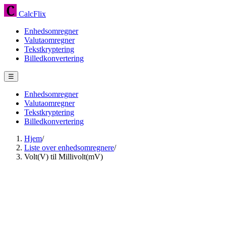
CalcFlix
Enhedsomregner
Valutaomregner
Tekstkryptering
Billedkonvertering
☰
Enhedsomregner
Valutaomregner
Tekstkryptering
Billedkonvertering
Hjem
/
Liste over enhedsomregnere
/
Volt(V) til Millivolt(mV)