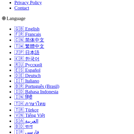
Privacy Policy
Contact
🌐 Language
🇬🇧 English
🇫🇷 Français
🇨🇳 简体中文
🇹🇼 繁體中文
🇯🇵 日本語
🇰🇷 한국어
🇷🇺 Русский
🇪🇸 Español
🇩🇪 Deutsch
🇮🇹 Italiano
🇧🇷 Português (Brasil)
🇮🇩 Bahasa Indonesia
🇮🇳 हिंदी
🇹🇭 ภาษาไทย
🇹🇷 Türkçe
🇻🇳 Tiếng Việt
🇸🇦 العربية
🇧🇩 বাংলা
🇮🇷 فارسی