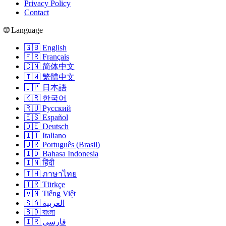
Privacy Policy
Contact
🌐 Language
🇬🇧 English
🇫🇷 Français
🇨🇳 简体中文
🇹🇼 繁體中文
🇯🇵 日本語
🇰🇷 한국어
🇷🇺 Русский
🇪🇸 Español
🇩🇪 Deutsch
🇮🇹 Italiano
🇧🇷 Português (Brasil)
🇮🇩 Bahasa Indonesia
🇮🇳 हिंदी
🇹🇭 ภาษาไทย
🇹🇷 Türkçe
🇻🇳 Tiếng Việt
🇸🇦 العربية
🇧🇩 বাংলা
🇮🇷 فارسی