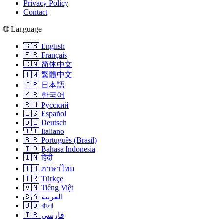
Privacy Policy
Contact
🌐 Language
🇬🇧 English
🇫🇷 Français
🇨🇳 简体中文
🇹🇼 繁體中文
🇯🇵 日本語
🇰🇷 한국어
🇷🇺 Русский
🇪🇸 Español
🇩🇪 Deutsch
🇮🇹 Italiano
🇧🇷 Português (Brasil)
🇮🇩 Bahasa Indonesia
🇮🇳 हिंदी
🇹🇭 ภาษาไทย
🇹🇷 Türkçe
🇻🇳 Tiếng Việt
🇸🇦 العربية
🇧🇩 বাংলা
🇮🇷 فارسی