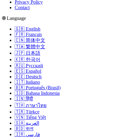
Privacy Policy
Contact
🌐 Language
🇬🇧 English
🇫🇷 Français
🇨🇳 简体中文
🇹🇼 繁體中文
🇯🇵 日本語
🇰🇷 한국어
🇷🇺 Русский
🇪🇸 Español
🇩🇪 Deutsch
🇮🇹 Italiano
🇧🇷 Português (Brasil)
🇮🇩 Bahasa Indonesia
🇮🇳 हिंदी
🇹🇭 ภาษาไทย
🇹🇷 Türkçe
🇻🇳 Tiếng Việt
🇸🇦 العربية
🇧🇩 বাংলা
🇮🇷 فارسی