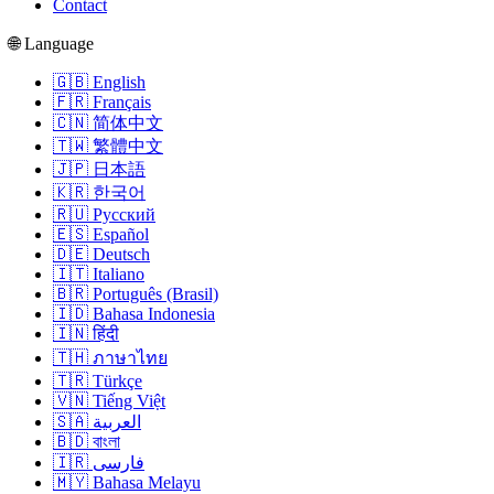
Contact
🌐 Language
🇬🇧 English
🇫🇷 Français
🇨🇳 简体中文
🇹🇼 繁體中文
🇯🇵 日本語
🇰🇷 한국어
🇷🇺 Русский
🇪🇸 Español
🇩🇪 Deutsch
🇮🇹 Italiano
🇧🇷 Português (Brasil)
🇮🇩 Bahasa Indonesia
🇮🇳 हिंदी
🇹🇭 ภาษาไทย
🇹🇷 Türkçe
🇻🇳 Tiếng Việt
🇸🇦 العربية
🇧🇩 বাংলা
🇮🇷 فارسی
🇲🇾 Bahasa Melayu