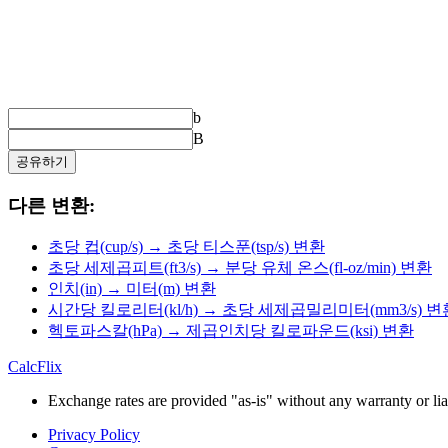
b
B
공유하기
다른 변환:
초당 컵(cup/s) → 초당 티스푼(tsp/s) 변환
초당 세제곱피트(ft3/s) → 분당 유체 온스(fl-oz/min) 변환
인치(in) → 미터(m) 변환
시간당 킬로리터(kl/h) → 초당 세제곱밀리미터(mm3/s) 변
헥토파스칼(hPa) → 제곱인치당 킬로파운드(ksi) 변환
CalcFlix
Exchange rates are provided "as-is" without any warranty or liab
Privacy Policy