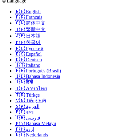
🌐 Language
🇬🇧 English
🇫🇷 Français
🇨🇳 简体中文
🇹🇼 繁體中文
🇯🇵 日本語
🇰🇷 한국어
🇷🇺 Русский
🇪🇸 Español
🇩🇪 Deutsch
🇮🇹 Italiano
🇧🇷 Português (Brasil)
🇮🇩 Bahasa Indonesia
🇮🇳 हिंदी
🇹🇭 ภาษาไทย
🇹🇷 Türkçe
🇻🇳 Tiếng Việt
🇸🇦 العربية
🇧🇩 বাংলা
🇮🇷 فارسی
🇲🇾 Bahasa Melayu
🇵🇰 اردو
🇳🇱 Nederlands