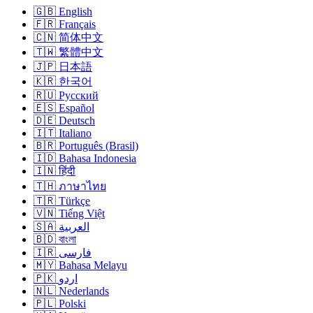
🇬🇧 English
🇫🇷 Français
🇨🇳 简体中文
🇹🇼 繁體中文
🇯🇵 日本語
🇰🇷 한국어
🇷🇺 Русский
🇪🇸 Español
🇩🇪 Deutsch
🇮🇹 Italiano
🇧🇷 Português (Brasil)
🇮🇩 Bahasa Indonesia
🇮🇳 हिंदी
🇹🇭 ภาษาไทย
🇹🇷 Türkçe
🇻🇳 Tiếng Việt
🇸🇦 العربية
🇧🇩 বাংলা
🇮🇷 فارسی
🇲🇾 Bahasa Melayu
🇵🇰 اردو
🇳🇱 Nederlands
🇵🇱 Polski