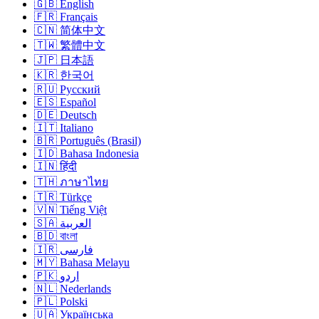
🇬🇧 English
🇫🇷 Français
🇨🇳 简体中文
🇹🇼 繁體中文
🇯🇵 日本語
🇰🇷 한국어
🇷🇺 Русский
🇪🇸 Español
🇩🇪 Deutsch
🇮🇹 Italiano
🇧🇷 Português (Brasil)
🇮🇩 Bahasa Indonesia
🇮🇳 हिंदी
🇹🇭 ภาษาไทย
🇹🇷 Türkçe
🇻🇳 Tiếng Việt
🇸🇦 العربية
🇧🇩 বাংলা
🇮🇷 فارسی
🇲🇾 Bahasa Melayu
🇵🇰 اردو
🇳🇱 Nederlands
🇵🇱 Polski
🇺🇦 Українська