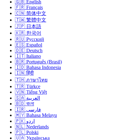
🇬🇧 English
🇫🇷 Français
🇨🇳 简体中文
🇹🇼 繁體中文
🇯🇵 日本語
🇰🇷 한국어
🇷🇺 Русский
🇪🇸 Español
🇩🇪 Deutsch
🇮🇹 Italiano
🇧🇷 Português (Brasil)
🇮🇩 Bahasa Indonesia
🇮🇳 हिंदी
🇹🇭 ภาษาไทย
🇹🇷 Türkçe
🇻🇳 Tiếng Việt
🇸🇦 العربية
🇧🇩 বাংলা
🇮🇷 فارسی
🇲🇾 Bahasa Melayu
🇵🇰 اردو
🇳🇱 Nederlands
🇵🇱 Polski
🇺🇦 Українська