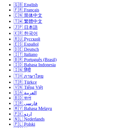
🇬🇧 English
🇫🇷 Français
🇨🇳 简体中文
🇹🇼 繁體中文
🇯🇵 日本語
🇰🇷 한국어
🇷🇺 Русский
🇪🇸 Español
🇩🇪 Deutsch
🇮🇹 Italiano
🇧🇷 Português (Brasil)
🇮🇩 Bahasa Indonesia
🇮🇳 हिंदी
🇹🇭 ภาษาไทย
🇹🇷 Türkçe
🇻🇳 Tiếng Việt
🇸🇦 العربية
🇧🇩 বাংলা
🇮🇷 فارسی
🇲🇾 Bahasa Melayu
🇵🇰 اردو
🇳🇱 Nederlands
🇵🇱 Polski