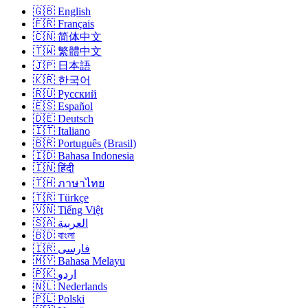
🇬🇧 English
🇫🇷 Français
🇨🇳 简体中文
🇹🇼 繁體中文
🇯🇵 日本語
🇰🇷 한국어
🇷🇺 Русский
🇪🇸 Español
🇩🇪 Deutsch
🇮🇹 Italiano
🇧🇷 Português (Brasil)
🇮🇩 Bahasa Indonesia
🇮🇳 हिंदी
🇹🇭 ภาษาไทย
🇹🇷 Türkçe
🇻🇳 Tiếng Việt
🇸🇦 العربية
🇧🇩 বাংলা
🇮🇷 فارسی
🇲🇾 Bahasa Melayu
🇵🇰 اردو
🇳🇱 Nederlands
🇵🇱 Polski