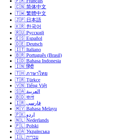
🇫🇷 Français
🇨🇳 简体中文
🇹🇼 繁體中文
🇯🇵 日本語
🇰🇷 한국어
🇷🇺 Русский
🇪🇸 Español
🇩🇪 Deutsch
🇮🇹 Italiano
🇧🇷 Português (Brasil)
🇮🇩 Bahasa Indonesia
🇮🇳 हिंदी
🇹🇭 ภาษาไทย
🇹🇷 Türkçe
🇻🇳 Tiếng Việt
🇸🇦 العربية
🇧🇩 বাংলা
🇮🇷 فارسی
🇲🇾 Bahasa Melayu
🇵🇰 اردو
🇳🇱 Nederlands
🇵🇱 Polski
🇺🇦 Українська
🇮🇱 עברית