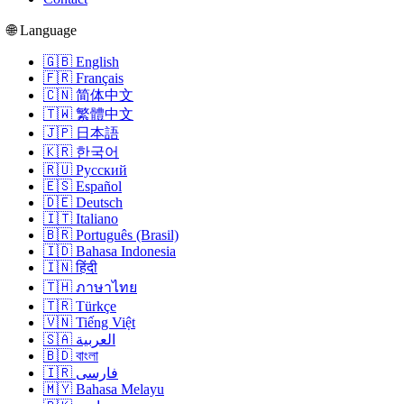
🌐 Language
🇬🇧 English
🇫🇷 Français
🇨🇳 简体中文
🇹🇼 繁體中文
🇯🇵 日本語
🇰🇷 한국어
🇷🇺 Русский
🇪🇸 Español
🇩🇪 Deutsch
🇮🇹 Italiano
🇧🇷 Português (Brasil)
🇮🇩 Bahasa Indonesia
🇮🇳 हिंदी
🇹🇭 ภาษาไทย
🇹🇷 Türkçe
🇻🇳 Tiếng Việt
🇸🇦 العربية
🇧🇩 বাংলা
🇮🇷 فارسی
🇲🇾 Bahasa Melayu