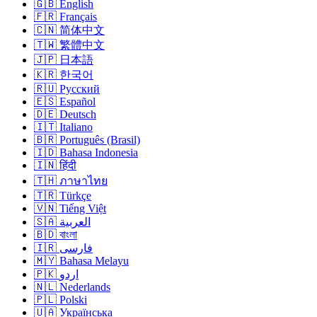
🇬🇧 English
🇫🇷 Français
🇨🇳 简体中文
🇹🇼 繁體中文
🇯🇵 日本語
🇰🇷 한국어
🇷🇺 Русский
🇪🇸 Español
🇩🇪 Deutsch
🇮🇹 Italiano
🇧🇷 Português (Brasil)
🇮🇩 Bahasa Indonesia
🇮🇳 हिंदी
🇹🇭 ภาษาไทย
🇹🇷 Türkçe
🇻🇳 Tiếng Việt
🇸🇦 العربية
🇧🇩 বাংলা
🇮🇷 فارسی
🇲🇾 Bahasa Melayu
🇵🇰 اردو
🇳🇱 Nederlands
🇵🇱 Polski
🇺🇦 Українська