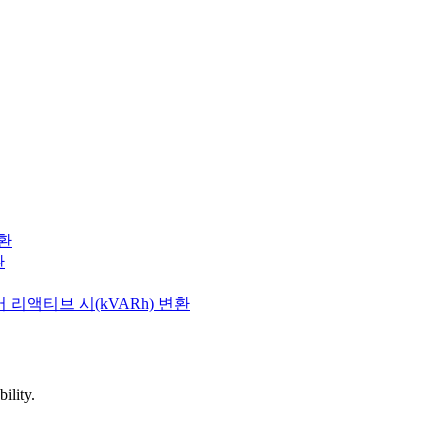
변환
환
 리액티브 시(kVARh) 변환
ility.