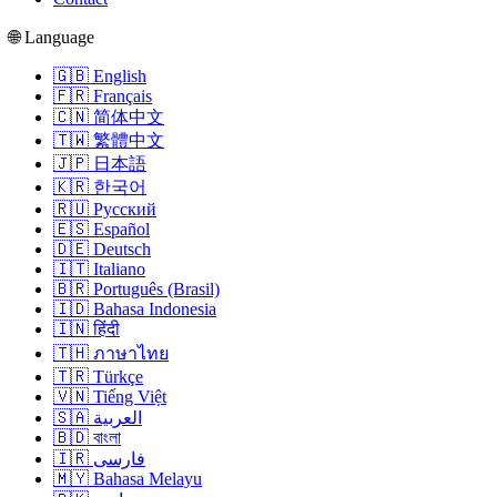
🌐 Language
🇬🇧 English
🇫🇷 Français
🇨🇳 简体中文
🇹🇼 繁體中文
🇯🇵 日本語
🇰🇷 한국어
🇷🇺 Русский
🇪🇸 Español
🇩🇪 Deutsch
🇮🇹 Italiano
🇧🇷 Português (Brasil)
🇮🇩 Bahasa Indonesia
🇮🇳 हिंदी
🇹🇭 ภาษาไทย
🇹🇷 Türkçe
🇻🇳 Tiếng Việt
🇸🇦 العربية
🇧🇩 বাংলা
🇮🇷 فارسی
🇲🇾 Bahasa Melayu