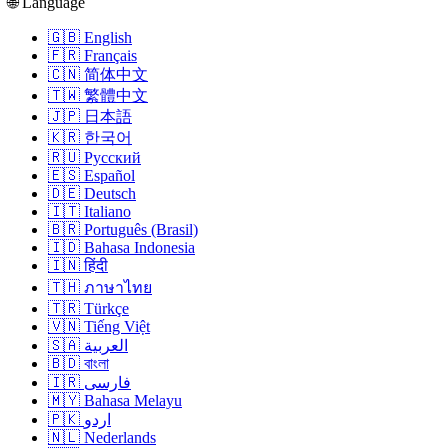
🌐 Language
🇬🇧 English
🇫🇷 Français
🇨🇳 简体中文
🇹🇼 繁體中文
🇯🇵 日本語
🇰🇷 한국어
🇷🇺 Русский
🇪🇸 Español
🇩🇪 Deutsch
🇮🇹 Italiano
🇧🇷 Português (Brasil)
🇮🇩 Bahasa Indonesia
🇮🇳 हिंदी
🇹🇭 ภาษาไทย
🇹🇷 Türkçe
🇻🇳 Tiếng Việt
🇸🇦 العربية
🇧🇩 বাংলা
🇮🇷 فارسی
🇲🇾 Bahasa Melayu
🇵🇰 اردو
🇳🇱 Nederlands