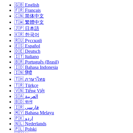
🇬🇧 English
🇫🇷 Français
🇨🇳 简体中文
🇹🇼 繁體中文
🇯🇵 日本語
🇰🇷 한국어
🇷🇺 Русский
🇪🇸 Español
🇩🇪 Deutsch
🇮🇹 Italiano
🇧🇷 Português (Brasil)
🇮🇩 Bahasa Indonesia
🇮🇳 हिंदी
🇹🇭 ภาษาไทย
🇹🇷 Türkçe
🇻🇳 Tiếng Việt
🇸🇦 العربية
🇧🇩 বাংলা
🇮🇷 فارسی
🇲🇾 Bahasa Melayu
🇵🇰 اردو
🇳🇱 Nederlands
🇵🇱 Polski