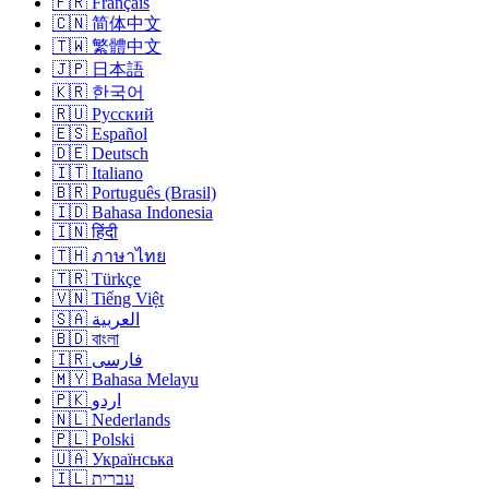
🇫🇷 Français
🇨🇳 简体中文
🇹🇼 繁體中文
🇯🇵 日本語
🇰🇷 한국어
🇷🇺 Русский
🇪🇸 Español
🇩🇪 Deutsch
🇮🇹 Italiano
🇧🇷 Português (Brasil)
🇮🇩 Bahasa Indonesia
🇮🇳 हिंदी
🇹🇭 ภาษาไทย
🇹🇷 Türkçe
🇻🇳 Tiếng Việt
🇸🇦 العربية
🇧🇩 বাংলা
🇮🇷 فارسی
🇲🇾 Bahasa Melayu
🇵🇰 اردو
🇳🇱 Nederlands
🇵🇱 Polski
🇺🇦 Українська
🇮🇱 עברית