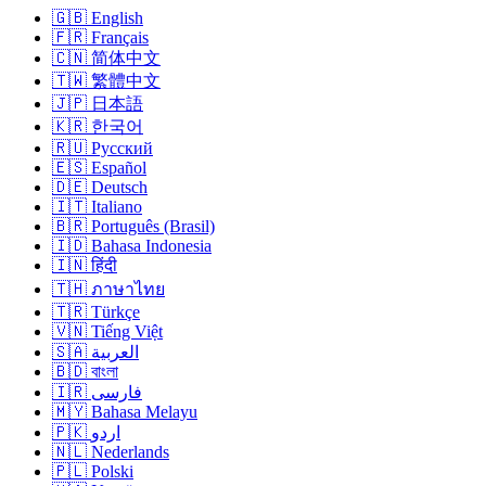
🇬🇧 English
🇫🇷 Français
🇨🇳 简体中文
🇹🇼 繁體中文
🇯🇵 日本語
🇰🇷 한국어
🇷🇺 Русский
🇪🇸 Español
🇩🇪 Deutsch
🇮🇹 Italiano
🇧🇷 Português (Brasil)
🇮🇩 Bahasa Indonesia
🇮🇳 हिंदी
🇹🇭 ภาษาไทย
🇹🇷 Türkçe
🇻🇳 Tiếng Việt
🇸🇦 العربية
🇧🇩 বাংলা
🇮🇷 فارسی
🇲🇾 Bahasa Melayu
🇵🇰 اردو
🇳🇱 Nederlands
🇵🇱 Polski