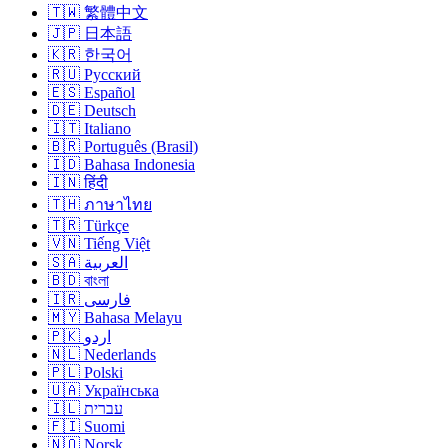
🇹🇼 繁體中文
🇯🇵 日本語
🇰🇷 한국어
🇷🇺 Русский
🇪🇸 Español
🇩🇪 Deutsch
🇮🇹 Italiano
🇧🇷 Português (Brasil)
🇮🇩 Bahasa Indonesia
🇮🇳 हिंदी
🇹🇭 ภาษาไทย
🇹🇷 Türkçe
🇻🇳 Tiếng Việt
🇸🇦 العربية
🇧🇩 বাংলা
🇮🇷 فارسی
🇲🇾 Bahasa Melayu
🇵🇰 اردو
🇳🇱 Nederlands
🇵🇱 Polski
🇺🇦 Українська
🇮🇱 עברית
🇫🇮 Suomi
🇳🇴 Norsk