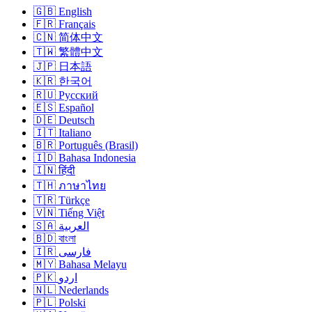
🇬🇧 English
🇫🇷 Français
🇨🇳 简体中文
🇹🇼 繁體中文
🇯🇵 日本語
🇰🇷 한국어
🇷🇺 Русский
🇪🇸 Español
🇩🇪 Deutsch
🇮🇹 Italiano
🇧🇷 Português (Brasil)
🇮🇩 Bahasa Indonesia
🇮🇳 हिंदी
🇹🇭 ภาษาไทย
🇹🇷 Türkçe
🇻🇳 Tiếng Việt
🇸🇦 العربية
🇧🇩 বাংলা
🇮🇷 فارسی
🇲🇾 Bahasa Melayu
🇵🇰 اردو
🇳🇱 Nederlands
🇵🇱 Polski