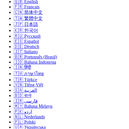
🇬🇧 English
🇫🇷 Français
🇨🇳 简体中文
🇹🇼 繁體中文
🇯🇵 日本語
🇰🇷 한국어
🇷🇺 Русский
🇪🇸 Español
🇩🇪 Deutsch
🇮🇹 Italiano
🇧🇷 Português (Brasil)
🇮🇩 Bahasa Indonesia
🇮🇳 हिंदी
🇹🇭 ภาษาไทย
🇹🇷 Türkçe
🇻🇳 Tiếng Việt
🇸🇦 العربية
🇧🇩 বাংলা
🇮🇷 فارسی
🇲🇾 Bahasa Melayu
🇵🇰 اردو
🇳🇱 Nederlands
🇵🇱 Polski
🇺🇦 Українська