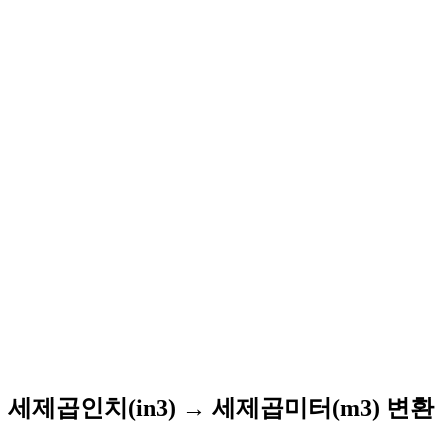
세제곱인치(in3) → 세제곱미터(m3) 변환