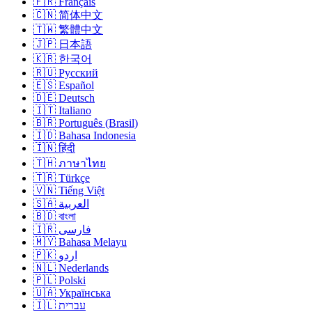
🇫🇷 Français
🇨🇳 简体中文
🇹🇼 繁體中文
🇯🇵 日本語
🇰🇷 한국어
🇷🇺 Русский
🇪🇸 Español
🇩🇪 Deutsch
🇮🇹 Italiano
🇧🇷 Português (Brasil)
🇮🇩 Bahasa Indonesia
🇮🇳 हिंदी
🇹🇭 ภาษาไทย
🇹🇷 Türkçe
🇻🇳 Tiếng Việt
🇸🇦 العربية
🇧🇩 বাংলা
🇮🇷 فارسی
🇲🇾 Bahasa Melayu
🇵🇰 اردو
🇳🇱 Nederlands
🇵🇱 Polski
🇺🇦 Українська
🇮🇱 עברית