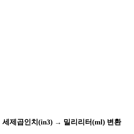
세제곱인치(in3) → 밀리리터(ml) 변환