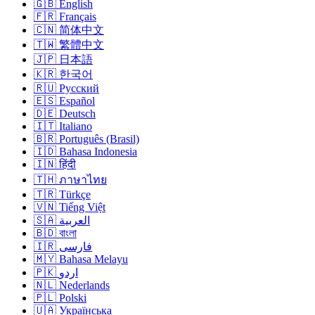
🇬🇧 English
🇫🇷 Français
🇨🇳 简体中文
🇹🇼 繁體中文
🇯🇵 日本語
🇰🇷 한국어
🇷🇺 Русский
🇪🇸 Español
🇩🇪 Deutsch
🇮🇹 Italiano
🇧🇷 Português (Brasil)
🇮🇩 Bahasa Indonesia
🇮🇳 हिंदी
🇹🇭 ภาษาไทย
🇹🇷 Türkçe
🇻🇳 Tiếng Việt
🇸🇦 العربية
🇧🇩 বাংলা
🇮🇷 فارسی
🇲🇾 Bahasa Melayu
🇵🇰 اردو
🇳🇱 Nederlands
🇵🇱 Polski
🇺🇦 Українська