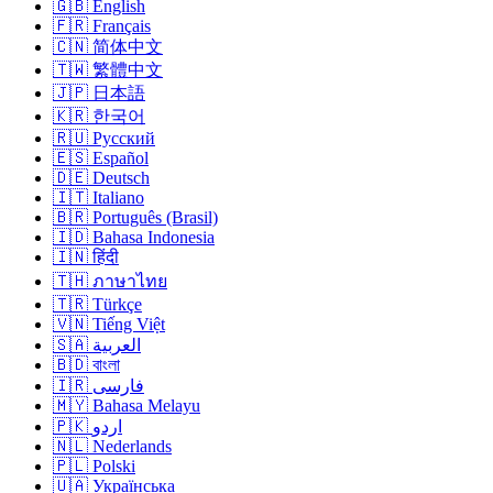
🇬🇧 English
🇫🇷 Français
🇨🇳 简体中文
🇹🇼 繁體中文
🇯🇵 日本語
🇰🇷 한국어
🇷🇺 Русский
🇪🇸 Español
🇩🇪 Deutsch
🇮🇹 Italiano
🇧🇷 Português (Brasil)
🇮🇩 Bahasa Indonesia
🇮🇳 हिंदी
🇹🇭 ภาษาไทย
🇹🇷 Türkçe
🇻🇳 Tiếng Việt
🇸🇦 العربية
🇧🇩 বাংলা
🇮🇷 فارسی
🇲🇾 Bahasa Melayu
🇵🇰 اردو
🇳🇱 Nederlands
🇵🇱 Polski
🇺🇦 Українська