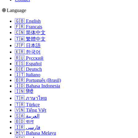
🌐 Language
🇬🇧 English
🇫🇷 Français
🇨🇳 简体中文
🇹🇼 繁體中文
🇯🇵 日本語
🇰🇷 한국어
🇷🇺 Русский
🇪🇸 Español
🇩🇪 Deutsch
🇮🇹 Italiano
🇧🇷 Português (Brasil)
🇮🇩 Bahasa Indonesia
🇮🇳 हिंदी
🇹🇭 ภาษาไทย
🇹🇷 Türkçe
🇻🇳 Tiếng Việt
🇸🇦 العربية
🇧🇩 বাংলা
🇮🇷 فارسی
🇲🇾 Bahasa Melayu