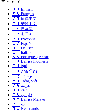
🌐 Language
🇬🇧 English
🇫🇷 Français
🇨🇳 简体中文
🇹🇼 繁體中文
🇯🇵 日本語
🇰🇷 한국어
🇷🇺 Русский
🇪🇸 Español
🇩🇪 Deutsch
🇮🇹 Italiano
🇧🇷 Português (Brasil)
🇮🇩 Bahasa Indonesia
🇮🇳 हिंदी
🇹🇭 ภาษาไทย
🇹🇷 Türkçe
🇻🇳 Tiếng Việt
🇸🇦 العربية
🇧🇩 বাংলা
🇮🇷 فارسی
🇲🇾 Bahasa Melayu
🇵🇰 اردو
🇳🇱 Nederlands