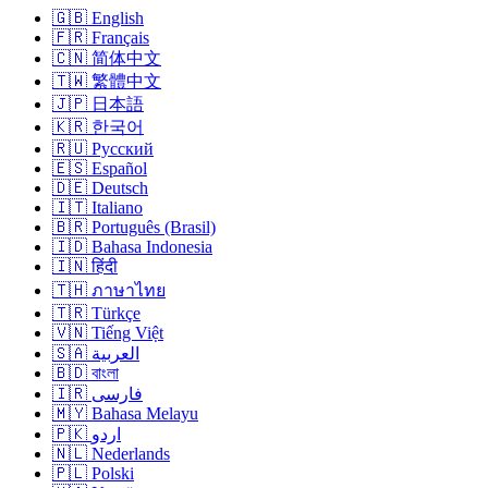
🇬🇧 English
🇫🇷 Français
🇨🇳 简体中文
🇹🇼 繁體中文
🇯🇵 日本語
🇰🇷 한국어
🇷🇺 Русский
🇪🇸 Español
🇩🇪 Deutsch
🇮🇹 Italiano
🇧🇷 Português (Brasil)
🇮🇩 Bahasa Indonesia
🇮🇳 हिंदी
🇹🇭 ภาษาไทย
🇹🇷 Türkçe
🇻🇳 Tiếng Việt
🇸🇦 العربية
🇧🇩 বাংলা
🇮🇷 فارسی
🇲🇾 Bahasa Melayu
🇵🇰 اردو
🇳🇱 Nederlands
🇵🇱 Polski