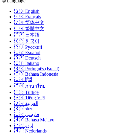
🌐 Language
🇬🇧 English
🇫🇷 Français
🇨🇳 简体中文
🇹🇼 繁體中文
🇯🇵 日本語
🇰🇷 한국어
🇷🇺 Русский
🇪🇸 Español
🇩🇪 Deutsch
🇮🇹 Italiano
🇧🇷 Português (Brasil)
🇮🇩 Bahasa Indonesia
🇮🇳 हिंदी
🇹🇭 ภาษาไทย
🇹🇷 Türkçe
🇻🇳 Tiếng Việt
🇸🇦 العربية
🇧🇩 বাংলা
🇮🇷 فارسی
🇲🇾 Bahasa Melayu
🇵🇰 اردو
🇳🇱 Nederlands