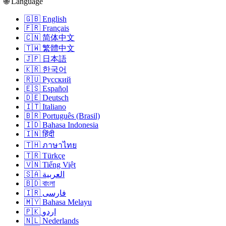
🌐 Language
🇬🇧 English
🇫🇷 Français
🇨🇳 简体中文
🇹🇼 繁體中文
🇯🇵 日本語
🇰🇷 한국어
🇷🇺 Русский
🇪🇸 Español
🇩🇪 Deutsch
🇮🇹 Italiano
🇧🇷 Português (Brasil)
🇮🇩 Bahasa Indonesia
🇮🇳 हिंदी
🇹🇭 ภาษาไทย
🇹🇷 Türkçe
🇻🇳 Tiếng Việt
🇸🇦 العربية
🇧🇩 বাংলা
🇮🇷 فارسی
🇲🇾 Bahasa Melayu
🇵🇰 اردو
🇳🇱 Nederlands