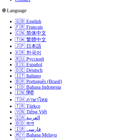
🌐 Language
🇬🇧 English
🇫🇷 Français
🇨🇳 简体中文
🇹🇼 繁體中文
🇯🇵 日本語
🇰🇷 한국어
🇷🇺 Русский
🇪🇸 Español
🇩🇪 Deutsch
🇮🇹 Italiano
🇧🇷 Português (Brasil)
🇮🇩 Bahasa Indonesia
🇮🇳 हिंदी
🇹🇭 ภาษาไทย
🇹🇷 Türkçe
🇻🇳 Tiếng Việt
🇸🇦 العربية
🇧🇩 বাংলা
🇮🇷 فارسی
🇲🇾 Bahasa Melayu