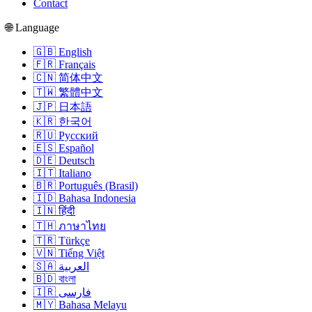
Contact
🌐 Language
🇬🇧 English
🇫🇷 Français
🇨🇳 简体中文
🇹🇼 繁體中文
🇯🇵 日本語
🇰🇷 한국어
🇷🇺 Русский
🇪🇸 Español
🇩🇪 Deutsch
🇮🇹 Italiano
🇧🇷 Português (Brasil)
🇮🇩 Bahasa Indonesia
🇮🇳 हिंदी
🇹🇭 ภาษาไทย
🇹🇷 Türkçe
🇻🇳 Tiếng Việt
🇸🇦 العربية
🇧🇩 বাংলা
🇮🇷 فارسی
🇲🇾 Bahasa Melayu