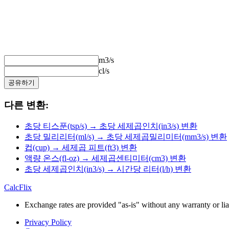
m3/s
cl/s
공유하기
다른 변환:
초당 티스푼(tsp/s) → 초당 세제곱인치(in3/s) 변환
초당 밀리리터(ml/s) → 초당 세제곱밀리미터(mm3/s) 변환
컵(cup) → 세제곱 피트(ft3) 변환
액량 온스(fl-oz) → 세제곱센티미터(cm3) 변환
초당 세제곱인치(in3/s) → 시간당 리터(l/h) 변환
CalcFlix
Exchange rates are provided "as-is" without any warranty or liab
Privacy Policy