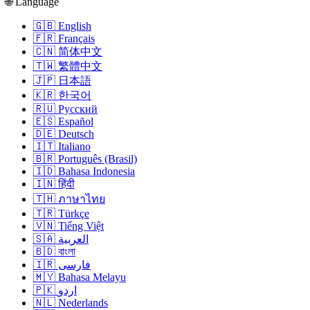
🌐 Language
🇬🇧 English
🇫🇷 Français
🇨🇳 简体中文
🇹🇼 繁體中文
🇯🇵 日本語
🇰🇷 한국어
🇷🇺 Русский
🇪🇸 Español
🇩🇪 Deutsch
🇮🇹 Italiano
🇧🇷 Português (Brasil)
🇮🇩 Bahasa Indonesia
🇮🇳 हिंदी
🇹🇭 ภาษาไทย
🇹🇷 Türkçe
🇻🇳 Tiếng Việt
🇸🇦 العربية
🇧🇩 বাংলা
🇮🇷 فارسی
🇲🇾 Bahasa Melayu
🇵🇰 اردو
🇳🇱 Nederlands