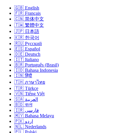
🇬🇧 English
🇫🇷 Français
🇨🇳 简体中文
🇹🇼 繁體中文
🇯🇵 日本語
🇰🇷 한국어
🇷🇺 Русский
🇪🇸 Español
🇩🇪 Deutsch
🇮🇹 Italiano
🇧🇷 Português (Brasil)
🇮🇩 Bahasa Indonesia
🇮🇳 हिंदी
🇹🇭 ภาษาไทย
🇹🇷 Türkçe
🇻🇳 Tiếng Việt
🇸🇦 العربية
🇧🇩 বাংলা
🇮🇷 فارسی
🇲🇾 Bahasa Melayu
🇵🇰 اردو
🇳🇱 Nederlands
🇵🇱 Polski