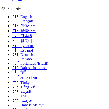
🌐 Language
🇬🇧 English
🇫🇷 Français
🇨🇳 简体中文
🇹🇼 繁體中文
🇯🇵 日本語
🇰🇷 한국어
🇷🇺 Русский
🇪🇸 Español
🇩🇪 Deutsch
🇮🇹 Italiano
🇧🇷 Português (Brasil)
🇮🇩 Bahasa Indonesia
🇮🇳 हिंदी
🇹🇭 ภาษาไทย
🇹🇷 Türkçe
🇻🇳 Tiếng Việt
🇸🇦 العربية
🇧🇩 বাংলা
🇮🇷 فارسی
🇲🇾 Bahasa Melayu