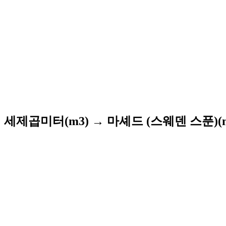
세제곱미터(m3) → 마셰드 (스웨덴 스푼)(m