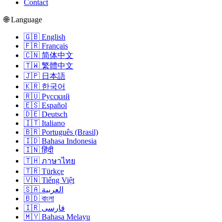
Contact
🌐 Language
🇬🇧 English
🇫🇷 Français
🇨🇳 简体中文
🇹🇼 繁體中文
🇯🇵 日本語
🇰🇷 한국어
🇷🇺 Русский
🇪🇸 Español
🇩🇪 Deutsch
🇮🇹 Italiano
🇧🇷 Português (Brasil)
🇮🇩 Bahasa Indonesia
🇮🇳 हिंदी
🇹🇭 ภาษาไทย
🇹🇷 Türkçe
🇻🇳 Tiếng Việt
🇸🇦 العربية
🇧🇩 বাংলা
🇮🇷 فارسی
🇲🇾 Bahasa Melayu